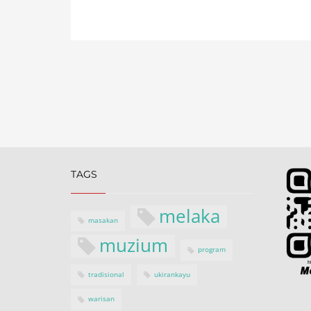
TAGS
melaka
masakan
muzium
program
tradisional
ukirankayu
warisan