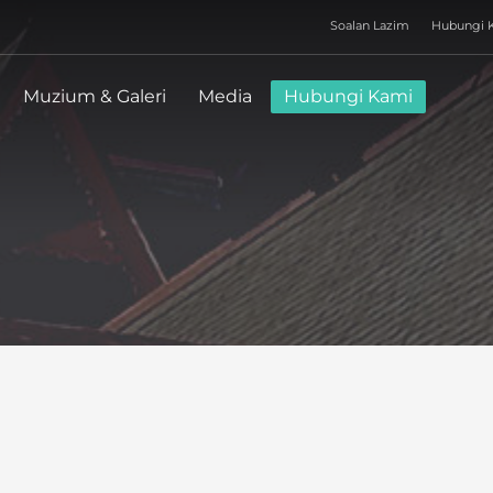
Soalan Lazim
Hubungi 
WAKTU OPERASI 
Isnin
:
TUTUP
Muzium & Galeri
Media
Hubungi Kami
Selasa
:
9.00am - 5.30pm
Rabu
:
9.00am - 5.30pm
Khamis
:
9.00am - 5.30pm
Jumaat
:
9.00am - 5.30pm
Sabtu
:
9.00am - 5.30pm
Ahad
:
9.00am - 5.30pm