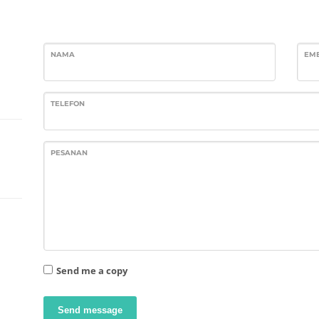
NAMA
EM
TELEFON
PESANAN
Send me a copy
Send message