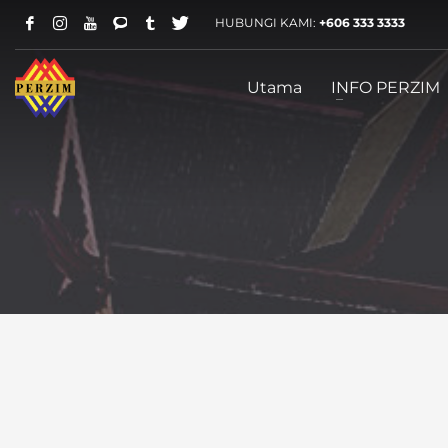
HUBUNGI KAMI:
+606 333 3333
WAKTU OPERASI PEJABAT
Isnin
:
9.00am - 5.00pm
Utama
INFO PERZIM
Selasa
:
9.00am - 5.00pm
Rabu
:
9.00am - 5.00pm
Khamis
:
9.00am - 5.00pm
Jumaat
:
9.00am - 5.00pm
Sabtu
:
TUTUP
Ahad
:
TUTUP