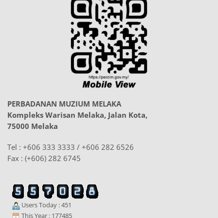
PERBADANAN MUZIUM MELAKA
Kompleks Warisan Melaka, Jalan Kota,
75000 Melaka
Tel : +606 333 3333 / +606 282 6526
Fax : (+606) 282 6745
Users Today : 451
This Year : 177485