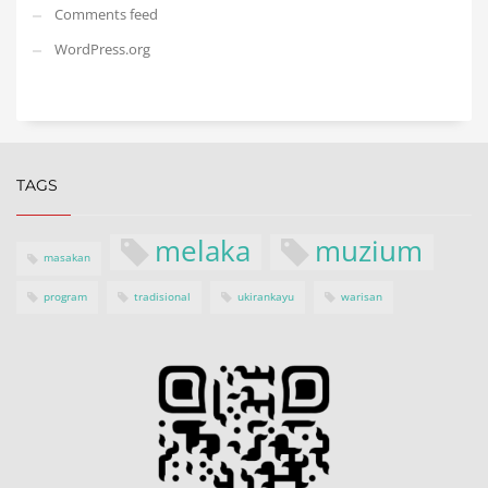
Comments feed
WordPress.org
TAGS
melaka
muzium
masakan
program
tradisional
ukirankayu
warisan