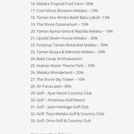
16. Melaka Tropical Fruit Farm -50%
17. Cool Ghost Museum Melaka – 13%
18. Taman Eko-Rimba Bukit Batu Lebah -13%
19. The Shore Oceanarium – 10%
20. Taman Rama-rama & Reptilia Melaka – 16%
21. Upside Down House Melaka – 20%
22. Forestay Taman Botanikal Melaka – 50%
23. Taman Buaya & Rekreasi Melaka – 20%
24. Balai Cerap Al-Khawarizmi
25. Asahan Water Theme Park – 10%
26. Melaka Wonderland – 20%
27. The Shore Sky Tower – 10%
28. Air Panas Jasin -30%
29. Golf – Ayer Keroh Country Club
30. Golf – A’Famosa Golf Resort
31. Golf – Jasin Heritage Golf Club
32. Golf- Tiara Melaka Golf & Country Club
33. Golf- Orna Golf & Country Club