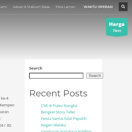
Kami
Aduan & Maklum Balas
Peta Laman
WAKTU OPERASI
MUZIUM
×
Harga
Tiket
Search
Search
Recent Posts
 ke-4
. Kempen
CSR di Pulau Nangka
waran
Bengkel Story Teller
:
Fiesta Santai Adat Pepatih
Negeri Melaka
4 / 30;
Sambutan Hari Raya Aidilfitri