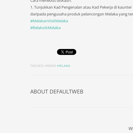
Cara menebus diskaun:
1. Tunjukkan Kad Pengenalan atau Kad Pekerja di kaunte
daripada pengusaha produk pelancongan Melaka yang terl
#MelakanVisitMelaka
#RelaksAtMelaka
TAGGED UNDER:
MELAKA
ABOUT
DEFAULTWEB
W