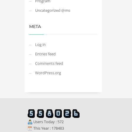
Program
Uncategorized @ms
META
Log in
Entries feed
Comments feed
WordPress.org
Users Today : 572
This Year : 178483