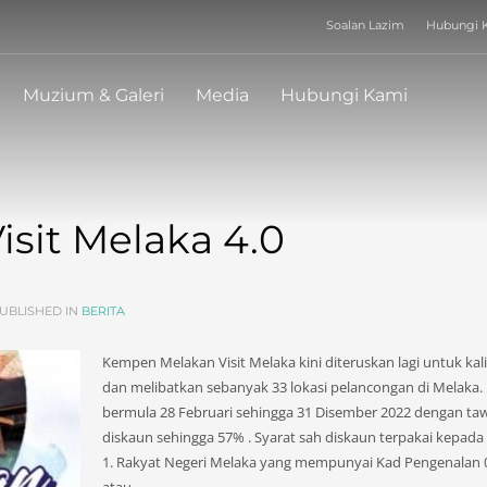
Soalan Lazim
Hubungi 
WAKTU OPERASI 
Isnin
:
TUTUP
Muzium & Galeri
Media
Hubungi Kami
Selasa
:
9.00am - 5.30pm
Rabu
:
9.00am - 5.30pm
Khamis
:
9.00am - 5.30pm
Jumaat
:
9.00am - 5.30pm
Sabtu
:
9.00am - 5.30pm
Ahad
:
9.00am - 5.30pm
sit Melaka 4.0
UBLISHED IN
BERITA
Kempen Melakan Visit Melaka kini diteruskan lagi untuk kali
dan melibatkan sebanyak 33 lokasi pelancongan di Melaka
bermula 28 Februari sehingga 31 Disember 2022 dengan ta
diskaun sehingga 57% . Syarat sah diskaun terpakai kepada 
1. Rakyat Negeri Melaka yang mempunyai Kad Pengenalan 0