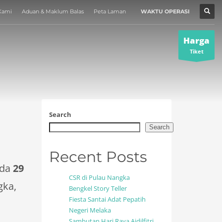
Kami
Aduan & Maklum Balas
Peta Laman
WAKTU OPERASI
MUZIUM
×
Harga
Tiket
Search
Search
Recent Posts
ada
29
CSR di Pulau Nangka
gka,
Bengkel Story Teller
Fiesta Santai Adat Pepatih
Negeri Melaka
Sambutan Hari Raya Aidilfitri