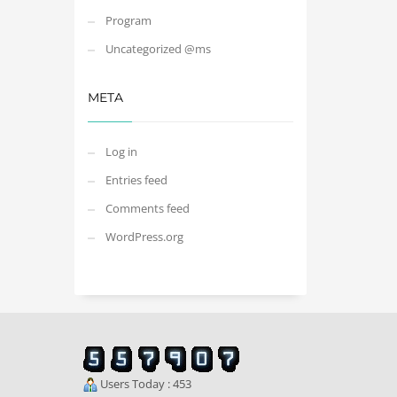
Program
Uncategorized @ms
META
Log in
Entries feed
Comments feed
WordPress.org
Users Today : 453