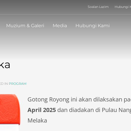
Soalan Lazim
Hubungi 
WAKTU OPERASI 
Isnin
:
TUTUP
Muzium & Galeri
Media
Hubungi Kami
Selasa
:
9.00am - 5.30pm
Rabu
:
9.00am - 5.30pm
Khamis
:
9.00am - 5.30pm
Jumaat
:
9.00am - 5.30pm
Sabtu
:
9.00am - 5.30pm
Ahad
:
9.00am - 5.30pm
ka
ED IN
PROGRAM
Gotong Royong ini akan dilaksakan p
April 2025
dan diadakan di Pulau Nan
Melaka