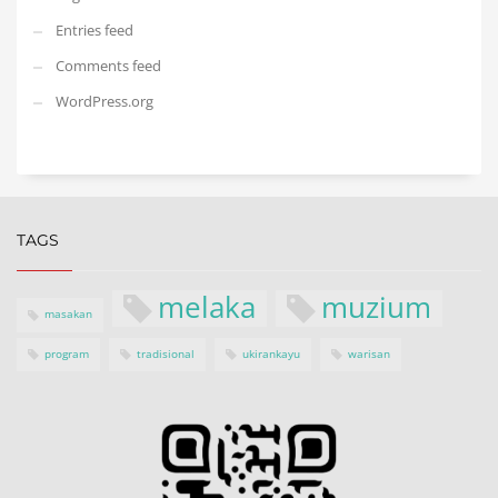
Entries feed
Comments feed
WordPress.org
TAGS
melaka
muzium
masakan
program
tradisional
ukirankayu
warisan