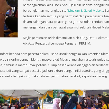
berpengalaman iaitu Encik Abdul Jalil bin Bahrim, pengukir 
berpenglaman merangkap staf
Muzium & Galeri Melaka
. Be
terbuka kepada semua yang berminat dan para peserta terd
dalam kalangan para pelajar, guru-guru sekolah rendah dan
menengah dan para penjawat awam di seluruh Negeri Mela
Majlis perasmian telah dirasmikan oleh YBhg. Datuk Akram
Ab. Aziz, Pengerusi Lembaga Pengarah PERZIM.
anfaat kepada para peserta dalam usaha untuk nengekalkan kesenian ukira
ukup sinonim dengan identiti masyarakat Melayu, malahan ia telah wujud s
sa, namun ia mempunyai potensi cukup besar kerana dianggarkan terdapat
a jadi yang sangat sesuai dijadikan ukiran dengan nilai estetika yang tinggi
in serta banyak di gunakan dalam pembuatan perabot, kapal dan barang