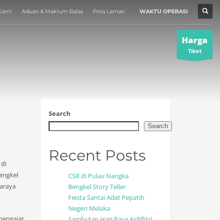
Kami
Aduan & Maklum Balas
Peta Laman
WAKTU OPERASI
MUZIUM
×
Harga
Tiket
Search
Search
Recent Posts
 di
engkel
CSR di Pulau Nangka
araya
Bengkel Story Teller
Fiesta Santai Adat Pepatih
Negeri Melaka
pengajar
Sambutan Hari Raya Aidilfitri