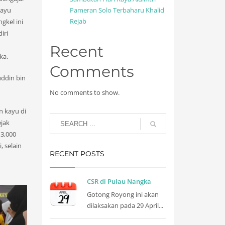
kayu
Pameran Solo Terbaharu Khalid
Rejab
ngkel ini
iri
Recent
ka.
Comments
uddin bin
No comments to show.
n kayu di
ejak
 3,000
, selain
RECENT POSTS
CSR di Pulau Nangka
Gotong Royong ini akan
dilaksakan pada 29 April...