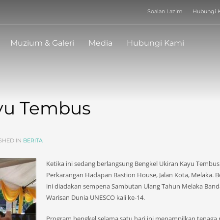
Soalan Lazim
Hubungi 
WAKTU OPERASI 
Isnin
:
TUTUP
Muzium & Galeri
Media
Hubungi Kami
Selasa
:
9.00am - 5.30pm
Rabu
:
9.00am - 5.30pm
Khamis
:
9.00am - 5.30pm
Jumaat
:
9.00am - 5.30pm
Sabtu
:
9.00am - 5.30pm
Ahad
:
9.00am - 5.30pm
ayu Tembus
SHED IN
BERITA
Ketika ini sedang berlangsung Bengkel Ukiran Kayu Tembus
Perkarangan Hadapan Bastion House, Jalan Kota, Melaka. B
ini diadakan sempena Sambutan Ulang Tahun Melaka Band
Warisan Dunia UNESCO kali ke-14.
Program bengkel selama satu hari ini menampilkan tenaga 