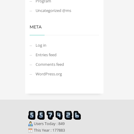
Program
Uncategorized @ms
META
Log in
Entries feed
Comments feed
WordPress.org
Users Today : 849
This Year : 177883