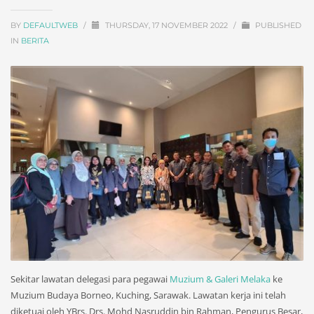
BY
DEFAULTWEB
/
THURSDAY, 17 NOVEMBER 2022
/
PUBLISHED
IN
BERITA
Sekitar lawatan delegasi para pegawai
Muzium & Galeri Melaka
ke
Muzium Budaya Borneo, Kuching, Sarawak. Lawatan kerja ini telah
diketuai oleh YBrs. Drs. Mohd Nasruddin bin Rahman, Pengurus Besar,