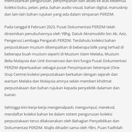
memudahkan pengurusan, penyimpanan dan akses ke atas kesemua
koleksi buku, pelan, peta, bahan audio visual, bahan digital, manuskrip
dan lain-lain bahan rujukan yang ada dalam simpanan
PERZIM.
Pada tanggal 8 Februari 2023, Pusat Dokumentasi PERZIM telah
dirasmikan penubuhannya oleh YBhg. Datuk Akramuddin bin Ab. Aziz,
Pengerusi Lembaga Pengarah PERZIM. Terdahulu koleksi bahan
perpustakaan muzium ditempatkan di beberapa bilik yang terhad di
beberapa buah muzium seperti di Muzium Islam Melaka, Muzium
Belia Malaysia dan Unit Konservasi dan kini fungsi Pusat Dokumentasi
PERZIM diperluaskan sebagai pusat Penyimpanan Setempat (One
Stop Centre) koleksi perpustakaan berkaitan dengan sejarah dan
warisan Melaka dan Malaysia amnya selain memberi khidmat
perpustakaan dan bahan rujukan kepada penyelidik dalaman dan
luaran.
Sehingga kini kerja-kerja mengenalpasti, mengumpul, merekod,
mendaftar koleksi bahan ke dalam sistem pengurusan koleksi
perpustakaan terus dilaksanakan oleh Bahagian Penyelidikan dan
Dokumentasi PERZIM. Majlis dihadiri sama oleh YBrs. Puan Fadhilah